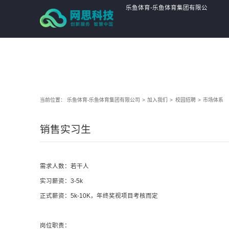
乐鱼体育
乐鱼体育-乐鱼体育集团有限公
司
当前位置：
乐鱼体育-乐鱼体育集团有限公司
>
加入我们
>
校园招聘
>
市场体系
销售实习生
需求人数：若干人
实习薪资：3-5k
正式薪资：5k-10K，年终奖视项目考核而定
岗位职责：